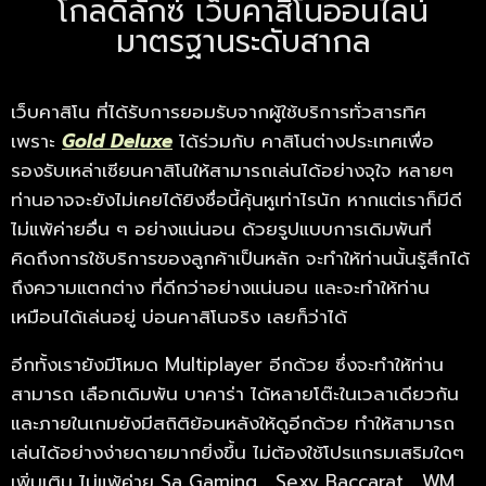
โกลดีลักซ์ เว็บคาสิโนออนไลน์
มาตรฐานระดับสากล
เว็บคาสิโน ที่ได้รับการยอมรับจากผู้ใช้บริการทั่วสารทิศ
เพราะ
Gold Deluxe
ได้ร่วมกับ คาสิโนต่างประเทศเพื่อ
รองรับเหล่าเซียนคาสิโนให้สามารถเล่นได้อย่างจุใจ หลายๆ
ท่านอาจจะยังไม่เคยได้ยิงชื่อนี้คุ้นหูเท่าไรนัก หากแต่เราก็มีดี
ไม่แพ้ค่ายอื่น ๆ อย่างแน่นอน ด้วยรูปแบบการเดิมพันที่
คิดถึงการใช้บริการของลูกค้าเป็นหลัก จะทำให้ท่านนั้นรู้สึกได้
ถึงความแตกต่าง ที่ดีกว่าอย่างแน่นอน และจะทำให้ท่าน
เหมือนได้เล่นอยู่ บ่อนคาสิโนจริง เลยก็ว่าได้
อีกทั้งเรายังมีโหมด Multiplayer อีกด้วย ซึ่งจะทำให้ท่าน
สามารถ เลือกเดิมพัน บาคาร่า ได้หลายโต๊ะในเวลาเดียวกัน
และภายในเกมยังมีสถิติย้อนหลังให้ดูอีกด้วย ทำให้สามารถ
เล่นได้อย่างง่ายดายมากยิ่งขึ้น ไม่ต้องใช้โปรแกรมเสริมใดๆ
เพิ่มเติม ไม่แพ้ค่าย Sa Gaming , Sexy Baccarat , WM