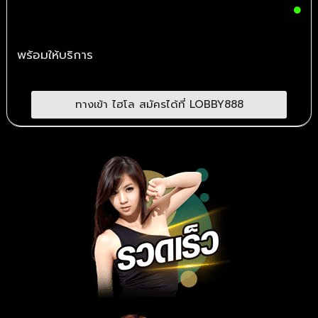
พร้อมให้บริการ
ทางเข้า ไฮโล สมัครได้ที่ LOBBY888