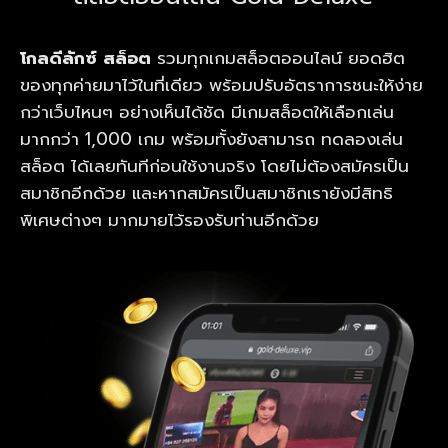
โกลดีลักซ์ สล็อต
รวมทุกเกมสล็อตออนไลน์ ยอดฮิต
ของทุกค่ายมาไว้ในที่เดียว พร้อมปรับอัตราการชนะให้ง่าย
กว่าเว็บไหนๆ อย่างเห็นได้ชัด มีเกมสล็อตให้เลือกเล่น
มากกว่า 1,000 เกม พร้อมทั้งยังสามารถ ทดลองเล่น
สล็อต ได้เลยทันทีก่อนใช้งานจริง โดยไม่ต้องสมัครเป็น
สมาชิกอีกด้วย และหากสมัครเป็นสมาชิกเรายังมีสิทธิ
พิเศษต่างๆ มากมายไว้รองรับท่านอีกด้วย