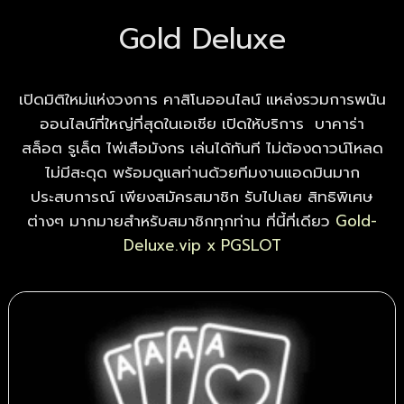
Gold Deluxe
เปิดมิติใหม่แห่งวงการ คาสิโนออนไลน์ แหล่งรวมการพนัน
ออนไลน์ที่ใหญ่ที่สุดในเอเชีย เปิดให้บริการ บาคาร่า
สล็อต รูเล็ต ไพ่เสือมังกร เล่นได้ทันที ไม่ต้องดาวน์โหลด
ไม่มีสะดุด พร้อมดูแลท่านด้วยทีมงานแอดมินมาก
ประสบการณ์ เพียงสมัครสมาชิก รับไปเลย สิทธิพิเศษ
ต่างๆ มากมายสำหรับสมาชิกทุกท่าน ที่นี้ที่เดียว
Gold-
Deluxe.vip
x
PGSLOT