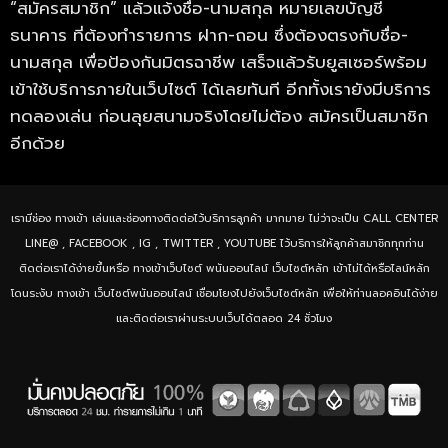
“สมัครสมาชิก” แล้วแจ้งชื่อ-นามสกุล หมายเลขบัญชี
ธนาคาร ที่ต้องทำรายการ ฝาก-ถอน ซึ่งต้องตรงกับชื่อ-
นามสกุล เพื่อป้องกันมิตรฉาชีพ เสร็จแล้วรับยูสเซอร์พร้อม
เข้าใช้บริการภายในเว็บไซต์ ได้เลยทันที อีกทั้งเรายังมีบริการ
ทดลองเล่น ก่อนลุยสนามจริงโดยไม่ต้อง สมัครเป็นสมาชิก
อีกด้วย
เรามีช่อง ทางเข้า เล่นและช่องทางติดต่อไว้บริการลูกค้า มากมาย ไม่ว่าจะเป็น CALL CENTER
LINE@ , FACEBOOK , IG , TWITTER , YOUTUBE ไว้บริการให้ลูกค้าสมาชิกทุกท่าน
ติดต่อเราได้ง่ายขึ้นหรือ ทางเข้าเว็บไซต์ พนันออนไลน์ เว็บไซต์หลัก เข้าไม่ได้หรือไลน์หลัก
โดนระงับ ทางเข้า เว็บไซต์พนันออนไลน์ เชื่อมโยงไปยังเว็บไซต์หลัก เพื่อให้ท่านลอคอินได้ง่าย
และติดต่อเราผ่านระบบเว็บได้ตลอด 24 ชั่วโมง