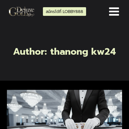
สมัครได้ที่ LOBBY888
Author: thanong kw24