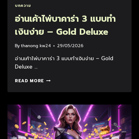
บทความ
อ่านเค้าไพ่บาคาร่า 3 แบบทำ
เงินง่าย – Gold Deluxe
By
thanong kw24
29/05/2026
อ่านเค้าไพ่บาคาร่า 3 แบบทำเงินง่าย – Gold
Deluxe …
READ MORE