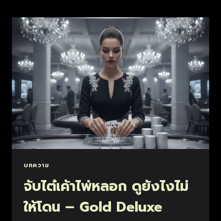
บทความ
จับไต๋เค้าไพ่หลอก ดูยังไงไม่
ให้โดน – Gold Deluxe