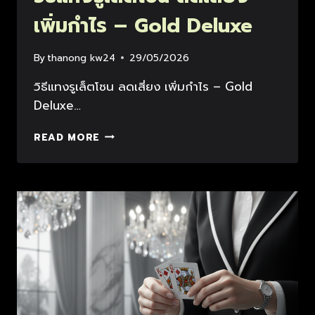
เพิ่มกำไร – Gold Deluxe
By
thanong kw24
29/05/2026
วิธีแทงรูเล็ตโซน ลดเสี่ยง เพิ่มกำไร – Gold
Deluxe…
READ MORE