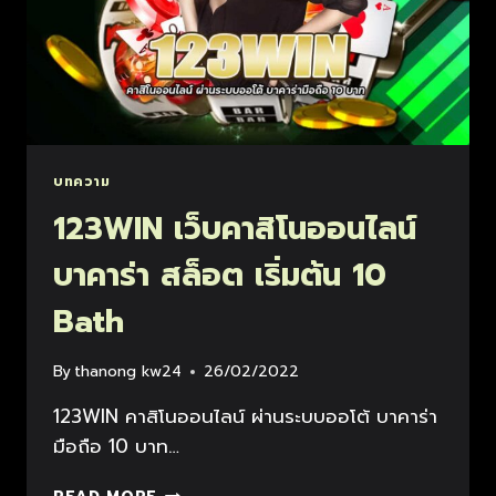
บทความ
123WIN เว็บคาสิโนออนไลน์
บาคาร่า สล็อต เริ่มต้น 10
Bath
By
thanong kw24
26/02/2022
123WIN คาสิโนออนไลน์ ผ่านระบบออโต้ บาคาร่า
มือถือ 10 บาท…