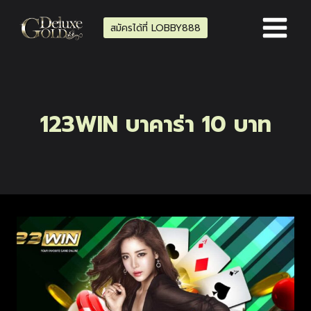
สมัครได้ที่ LOBBY888
123WIN บาคาร่า 10 บาท