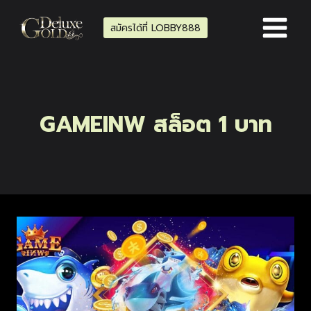
สมัครได้ที่ LOBBY888
GAMEINW สล็อต 1 บาท