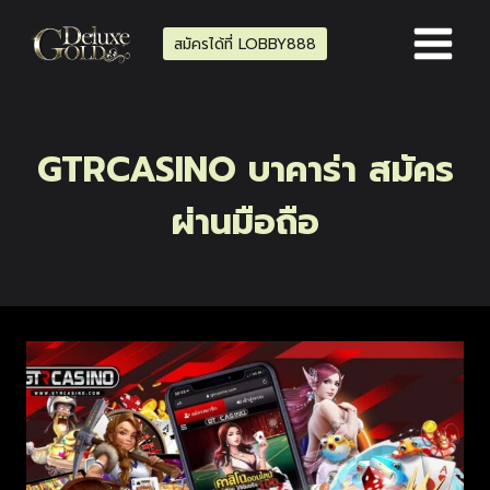
สมัครได้ที่ LOBBY888
GTRCASINO บาคาร่า สมัคร
ผ่านมือถือ