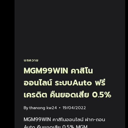
บทความ
MGM99WIN คาสิโน
ออนไลน์ ระบบAuto ฟรี
เครดิต คืนยอดเสีย 0.5%
By
thanong kw24
19/04/2022
MGM99WIN คาสิโนออนไลน์ ฝาก-ถอน
Auto คืนยอดเสีย 0.5% MGM…