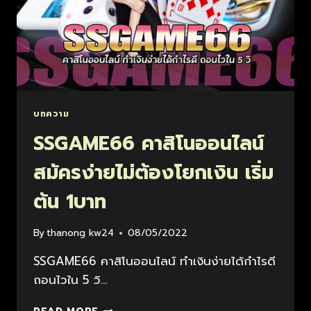
บทความ
SSGAME66 คาสิโนออนไลน์
สมัครง่ายไม่ต้องโยกเงิน เริ่ม
ต้น 1บาท
By
thanong kw24
08/05/2022
SSGAME66 คาสิโนออนไลน์ ทำเงินง่ายได้กำไรดี
ถอนไวใน 5 วิ…