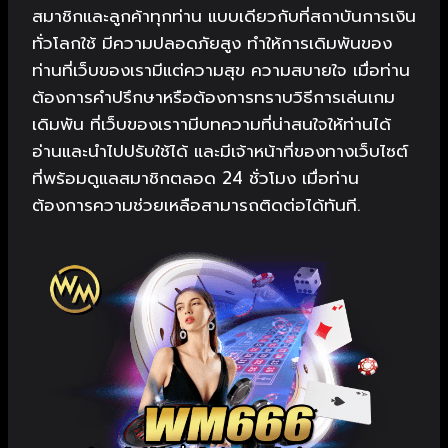
สมาชิกและลูกค้าทุกท่าน แบบเดียวกับที่สถาบันการเงิน
ทั่วโลกใช้ มีความปลอดภัยสูง ทำให้การเดิมพันของ
ท่านที่เว็บของเรามีแต่ความสุข ความสบายใจ เมื่อท่าน
ต้องการคำปรึกษาหรือต้องการทราบวิธีการเล่นเกม
เดิมพัน ที่เว็บของเราามีบทความที่น่าสนใจให้ท่านได้
อ่านและนำไปปรับใช้ได้ และมีเจ้าหน้าที่ของทางเว็บไซต์
ที่พร้อมดูแลสมาชิกตลอด 24 ชั่วโมง เมื่อท่าน
ต้องการความช่วยเหลือสามารถติดต่อได้ทันที.