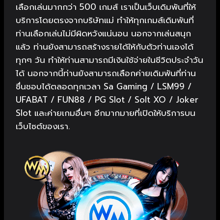
เลือกเล่นมากกว่า 500 เกมส์ เราเป็นเว็บเดิมพันที่ให้
บริการโดยตรงจากบริษัทแม่ ทำให้ทุกเกมส์เดิมพันที่
ท่านเลือกเล่นไม่มีผิดหวังแน่นอน นอกจากเล่นสนุก
แล้ว ท่านยังสามารถสร้างรายได้ให้กับตัวท่านเองได้
ทุกๆ วัน ทำให้ท่านสามารถมีเงินใช้จ่ายในชีวิตประจำวัน
ได้ นอกจากนี้ท่านยังสามารถเลือกค่ายเดิมพันที่ท่าน
ชื่นชอบได้ตลอดทุกเวลา Sa Gaming / LSM99 /
UFABAT / FUN88 / PG Slot / Solt XO / Joker
Slot และค่ายเกมอื่นๆ อีกมากมายที่เปิดให้บริการบน
เว็บไซต์ของเรา.