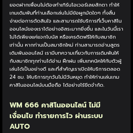
ยอดฝากเพื่อนไม่ต้องทำเทิร์นโอเวอร์เลยสักตา ทำให้
เกมเดิมพันที่ท่านเลือกเล่นไม่มีข้อผูกมัดใดๆ ทั้งสิ้น
ง่ายต่อการตัดสินใจ และสามารถใช้บริการที่เว็บคาสิโน
ออนไลน์ของเราได้อย่างอิสระมากยิ่งขึ้น และในวันนี้เรา
ไม่ได้เพียงแค่แจกโบนัส หรือเครดิตฟรีให้กับสมาชิก
เท่านั้น หากท่านเป็นสมาชิกใหม่ ท่านสามารถอ่านสูตร
เดิมพันออนไลน์ เรามีบทความเกี่ยวกับการเดิมพันให้
กับสมาชิกทุกท่านได้อ่าน ฝึกฝน เพิ่มเทคนิคให้กับตัวผู้
เล่นได้เป็นอย่างดี และที่สำคัญเราเปิดให้บริการตลอด
24 ชม. ให้บริการทุกวันไม่มีวันหยุด ทำให้ท่านเล่นเกม
คาสิโนออนไลน์บนมือถือ ได้อย่างไร้ขีดจำกัด.
WM 666 คาสิโนออนไลน์ ไม่มี
เงื่อนไข ทำรายการไว ผ่านระบบ
AUTO