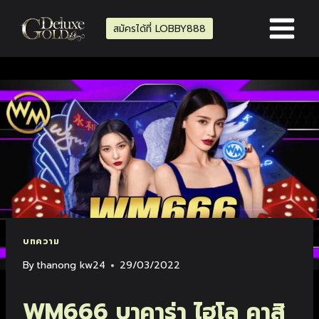
สมัครได้ที่ LOBBY888
บทความ
By
thanong kw24
29/03/2022
WM666 บาคาร่า ไฮโล คาสิ